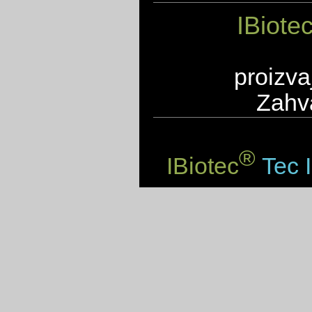
IBiote
proizva
Zahva
®
IBiotec
Tec I