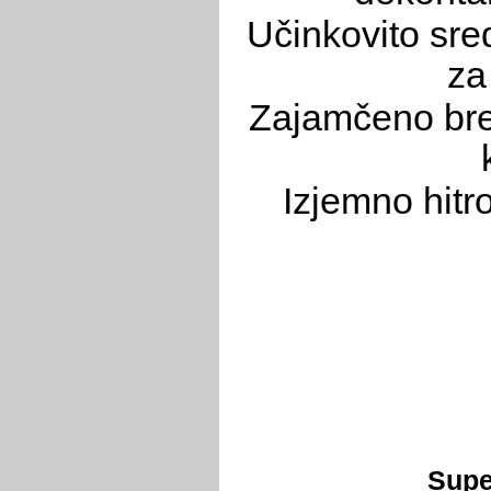
Učinkovito sred
za
Zajamčeno brez
Izjemno hitr
Supe