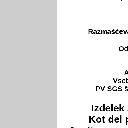
Razmaščeval
Od
A
Vseb
PV SGS št
Izdelek 
Kot del