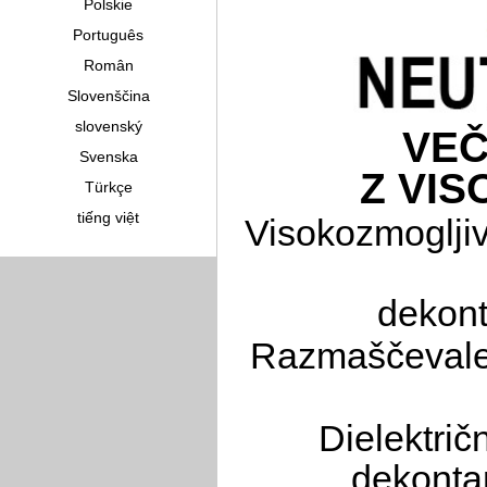
Polskie
Português
Român
Slovenščina
slovenský
VEČ
Svenska
Z VI
Türkçe
tiếng việt
Visokozmogljiv
dekont
Razmaščevalec
Dielektrič
dekonta