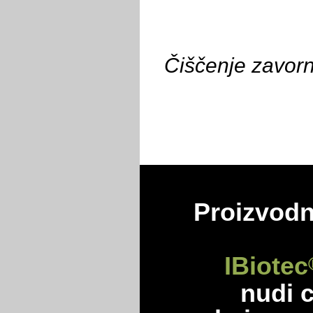
Čiščenje zavorni
Proizvodn
IBiotec
nudi 