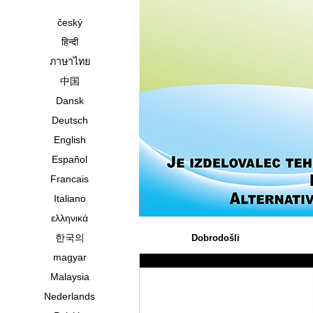
český
हिन्दी
ภาษาไทย
中国
Dansk
Deutsch
English
Español
Francais
Italiano
ελληνικά
한국의
Dobrodošli
magyar
Malaysia
Nederlands