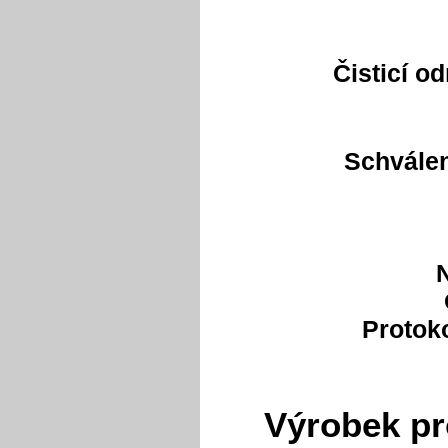
Čisticí 
Schválen
Protok
Výrobek pr