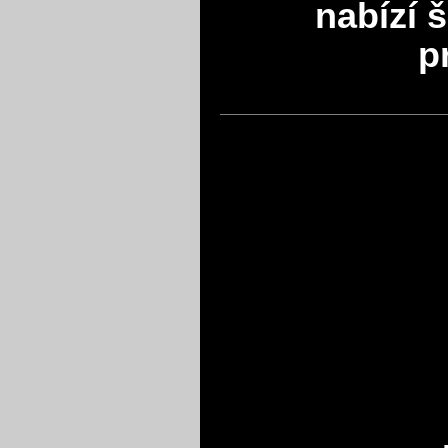
nabízí 
p