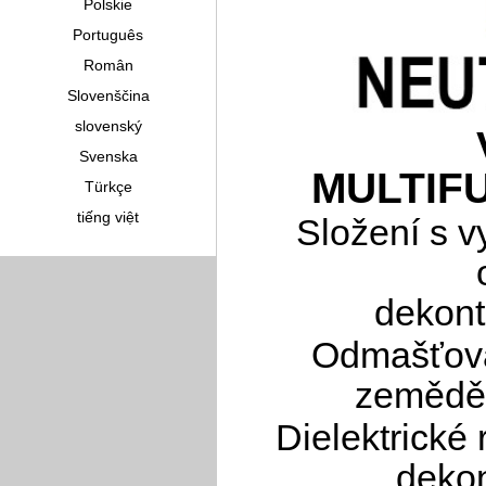
Polskie
Português
Român
Slovenščina
slovenský
Svenska
MULTIF
Türkçe
tiếng việt
Složení s 
dekont
Odmašťova
zeměděl
Dielektrické
dekon