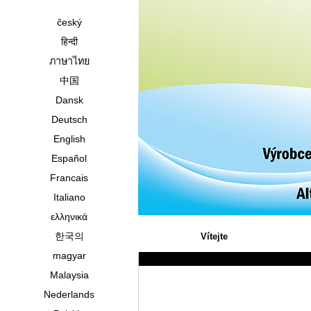
český
हिन्दी
ภาษาไทย
中国
Dansk
Deutsch
English
Español
Francais
Italiano
ελληνικά
한국의
Vítejte
magyar
Malaysia
Nederlands