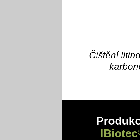
Čištění liti
karbon
Produkov
IBiotec