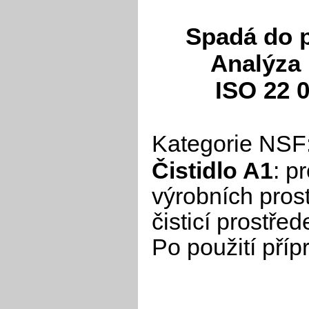
Spadá do 
Analýza 
ISO 22
Kategorie NSF
Čistidlo A1
: p
výrobních pros
čisticí prostře
Po použití pří