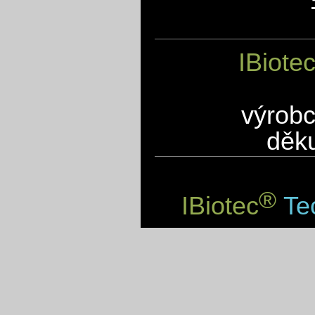
IBiote
výrobc
děku
®
IBiotec
Tec