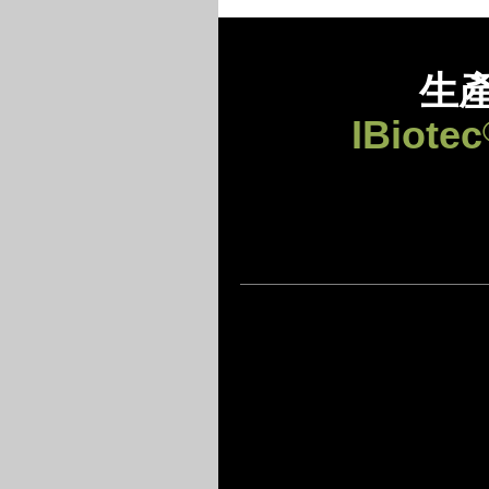
生
IBiotec