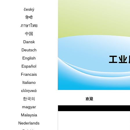
český
हिन्दी
ภาษาไทย
中国
Dansk
Deutsch
English
Español
Francais
Italiano
ελληνικά
한국의
欢迎
magyar
Malaysia
Nederlands