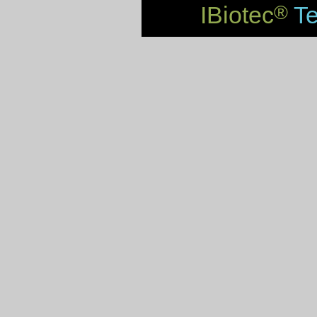
IBiotec
Te
®