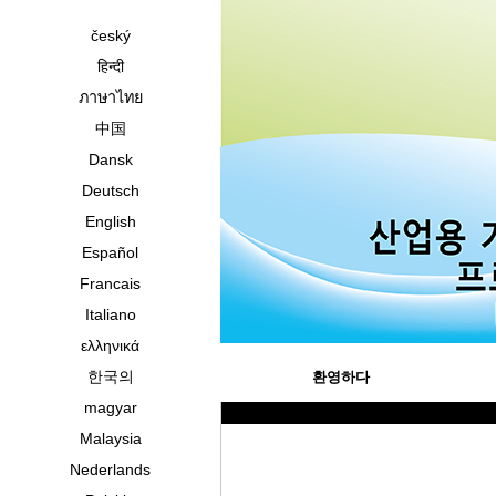
český
हिन्दी
ภาษาไทย
中国
Dansk
Deutsch
English
Español
Francais
Italiano
ελληνικά
한국의
환영하다
magyar
Malaysia
Nederlands