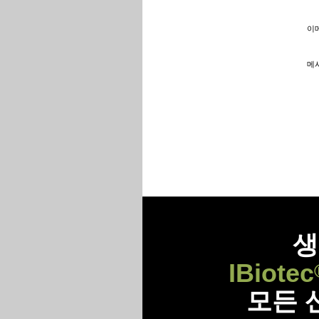
이메
메시
생
IBiotec
모든 