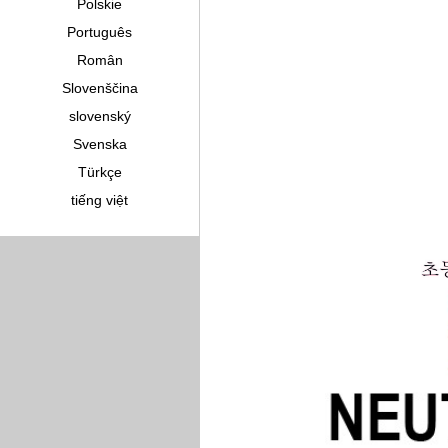
Polskie
Português
Român
Slovenščina
slovenský
Svenska
Türkçe
tiếng việt