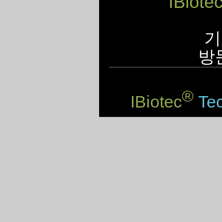
IBiote
기
방
®
IBiotec
Tec