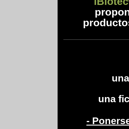
iBiotec
propon
producto
una
una fi
- Poners