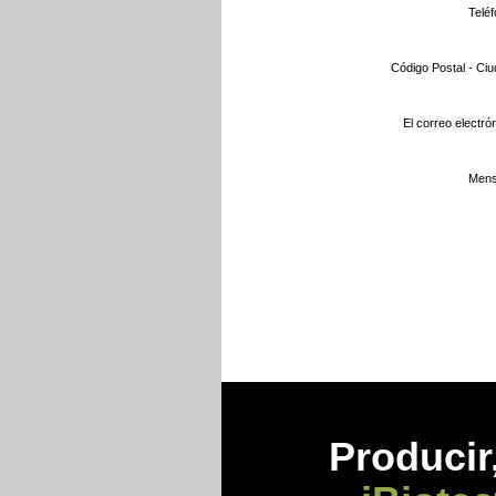
Teléf
Código Postal - Ciu
El correo electrón
Mens
Prod
ucir