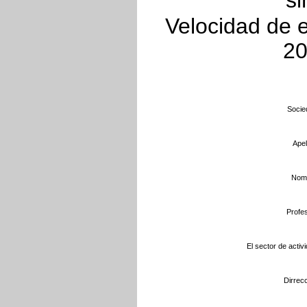
si
Velocidad de e
20
Socie
Apel
Nomb
Profes
El sector de activi
Dirrecc