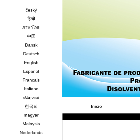
český
हिन्दी
ภาษาไทย
中国
Dansk
Deutsch
English
Español
Francais
Italiano
ελληνικά
한국의
Inicio
magyar
Malaysia
Nederlands