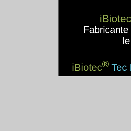
iBiote
F
abricante
le
®
iBiotec
Tec 