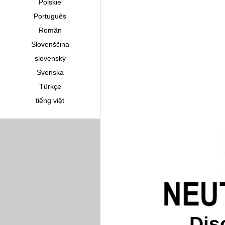
Polskie
Português
Român
Slovenščina
slovenský
Svenska
Türkçe
tiếng việt
Dis