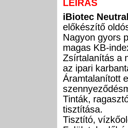
LEÍRÁS
iBiotec Neutra
előkészítő oldó
Nagyon gyors p
magas KB-indexű
Zsírtalanítás 
az ipari karban
Áramtalanított
szennyeződésm
Tinták, ragasz
tisztítása.
Tisztító, vízkő