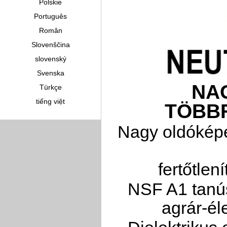
Polskie
Português
Român
Slovenščina
slovenský
Svenska
NA
Türkçe
tiếng việt
TÖBB
Nagy oldóképe
fertőtlen
NSF A1 tanús
agrár-él