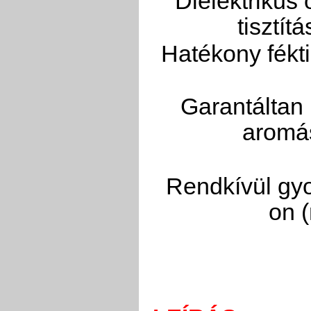
Dielektrikus
tisztít
Hatékony fékti
Garantáltan 
aromás
Rendkívül gyo
on (