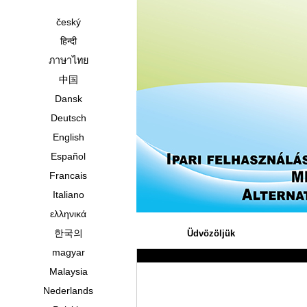
český
हिन्दी
ภาษาไทย
中国
Dansk
Deutsch
English
Español
Francais
Italiano
ελληνικά
한국의
Üdvözöljük
magyar
Malaysia
Nederlands