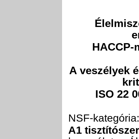
Élelmisz
e
HACCP-m
A veszélyek 
kri
ISO 22 
NSF-kategória
A1 tisztítósze