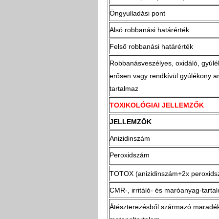
Öngyulladási pont
Alsó robbanási határérték
Felső robbanási határérték
Robbanásveszélyes, oxidáló, gyúlé
erősen vagy rendkívül gyúlékony a
tartalmaz
TOXIKOLÓGIAI JELLEMZŐK
JELLEMZŐK
Anizidinszám
Peroxidszám
TOTOX (anizidinszám+2x peroxid
CMR-, irritáló- és maróanyag-tarta
Átészterezésből származó maradé