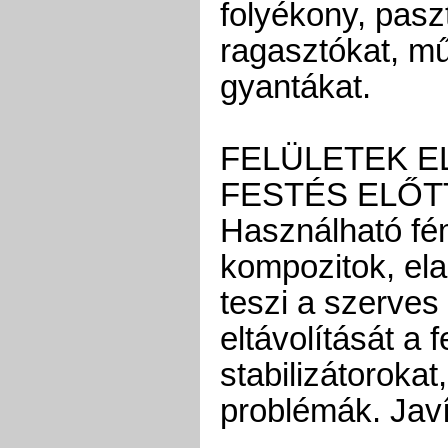
folyékony, pasz
ragasztókat, m
gyantákat.
FELÜLETEK E
FESTÉS ELŐT
Használható fé
kompozitok, ela
teszi a szerve
eltávolítását a 
stabilizátorokat
problémák. Javí