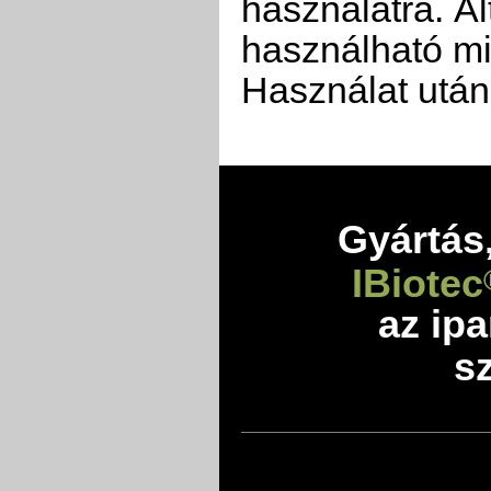
használatra. Ál
használható mi
Használat után l
Gyártás,
IBiotec
az ip
sz