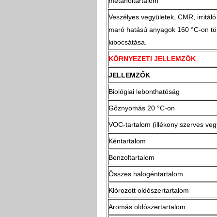
metanoltartalom
Veszélyes vegyületek, CMR, irritál
maró hatású anyagok 160 °C-on tö
kibocsátása.
KÖRNYEZETI JELLEMZŐK
JELLEMZŐK
Biológiai lebonthatóság
Gőznyomás 20 °C-on
VOC-tartalom (illékony szerves veg
Kéntartalom
Benzoltartalom
Összes halogéntartalom
Klórozott oldószertartalom
Aromás oldószertartalom