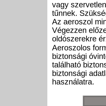
vagy szervetle
tűnnek. Szükség
Az aeroszol mi
Végezzen előzet
oldószerekre 
Aeroszolos for
biztonsági óvi
található bizton
biztonsági adat
használatra.