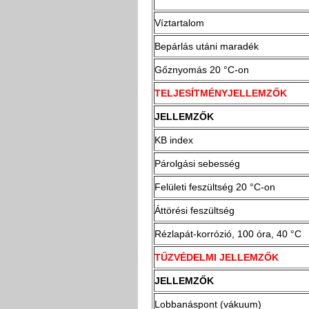
Víztartalom
Bepárlás utáni maradék
Gőznyomás 20 °C-on
TELJESÍTMÉNYJELLEMZŐK
JELLEMZŐK
KB index
Párolgási sebesség
Felületi feszültség 20 °C-on
Áttörési feszültség
Rézlapát-korrózió, 100 óra, 40 °C
TŰZVÉDELMI JELLEMZŐK
JELLEMZŐK
Lobbanáspont (vákuum)