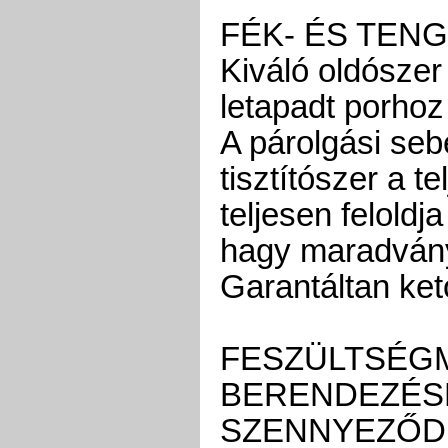
FÉK- ÉS TEN
Kiváló oldószer
letapadt porho
A párolgási seb
tisztítószer a t
teljesen felold
hagy maradván
Garantáltan ke
FESZÜLTSÉG
BERENDEZÉS
SZENNYEZŐD