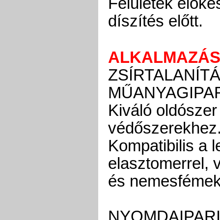
Felületek előké
díszítés előtt.
ALKALMAZÁS
ZSÍRTALANÍT
MŰANYAGIPA
Kiváló oldószer
védőszerekhez
Kompatibilis a 
elasztomerrel, 
és nemesfémeke
NYOMDAIPARI