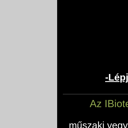
-Lép
Az IBiot
műszaki vegyi