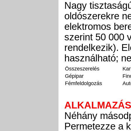
Nagy tisztaság
oldószerekre n
elektromos bere
szerint 50 000 v
rendelkezik). El
használható; ne
Összeszerelés
Kar
Gépipar
Fi
Fémfeldolgozás
Aut
ALKALMAZÁS
Néhány másodpe
Permetezze a ke