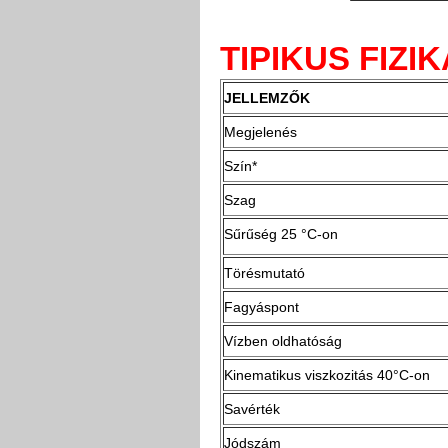
TIPIKUS FIZI
JELLEMZŐK
Megjelenés
Szín*
Szag
Sűrűség 25 °C-on
Törésmutató
Fagyáspont
Vízben oldhatóság
Kinematikus viszkozitás 40°C-on
Savérték
Jódszám