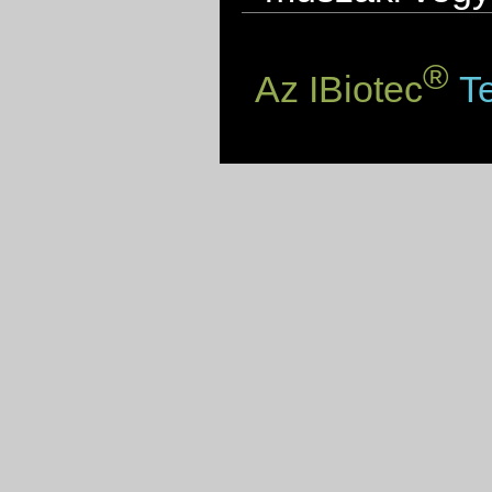
®
Az IBiotec
Te