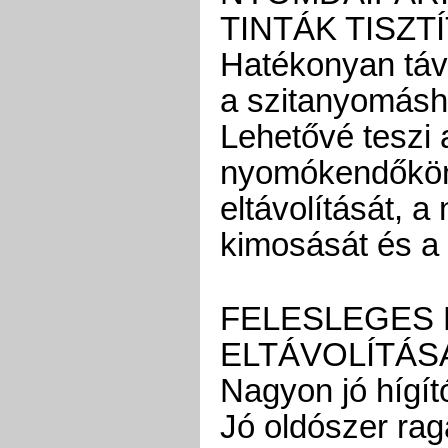
TINTÁK TISZT
Hatékonyan távol
a szitanyomásho
Lehetővé teszi
nyomókendőkön 
eltávolítását, 
kimosását és a s
FELESLEGES
ELTÁVOLÍTÁS
Nagyon jó hígít
Jó oldószer rag