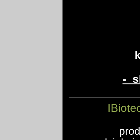
k
- s
IBiote
prod