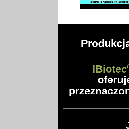
Produkcja
IBiotec
oferuj
przeznaczon