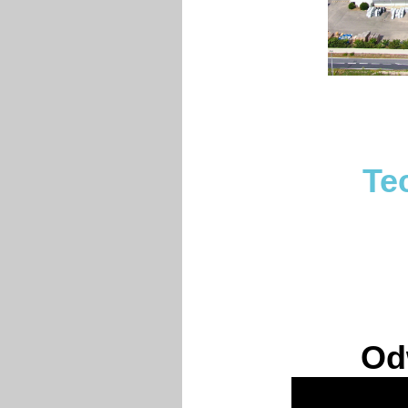
Te
Od