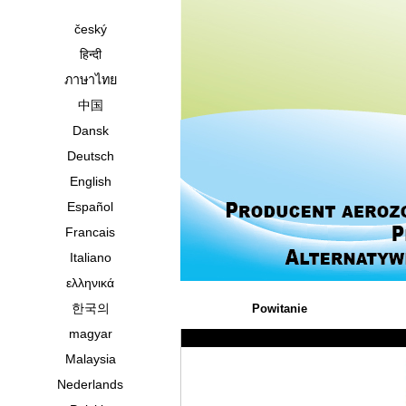
český
हिन्दी
ภาษาไทย
中国
Dansk
Deutsch
English
Español
Francais
Italiano
ελληνικά
한국의
Powitanie
magyar
Malaysia
Nederlands