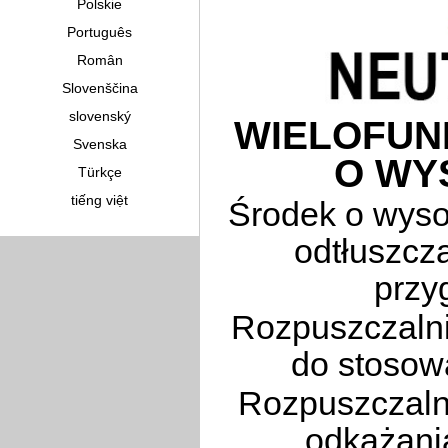
Polskie
Português
Român
Slovenščina
slovenský
WIELOFUN
Svenska
O WY
Türkçe
tiếng việt
Środek o wyso
odtłuszcza
przy
Rozpuszczaln
do stosow
Rozpuszczalni
odkażani