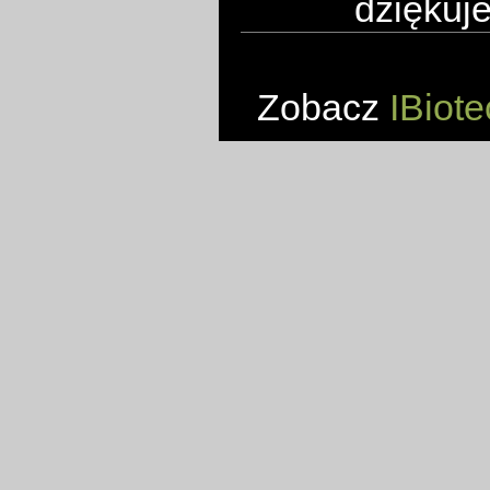
dziękuje
Zobacz
IBiote