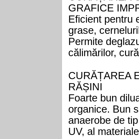
GRAFICE IMP
Eficient pentru 
grase, cerneluri
Permite deglazu
călimărilor, cur
CURĂȚAREA E
RĂȘINI
Foarte bun dilua
organice. Bun sol
anaerobe de tip 
UV, al materialel