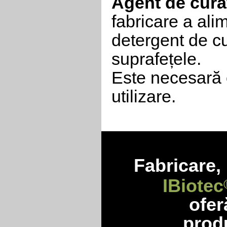
Agent de cură
fabricare a alim
detergent de cu
suprafețele.
Este necesară 
utilizare.
Fabricare, 
IBiotec
ofe
produ