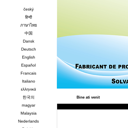
český
हिन्दी
ภาษาไทย
中国
Dansk
Deutsch
English
Español
Francais
Italiano
ελληνικά
한국의
Bine ati venit
magyar
Malaysia
Nederlands