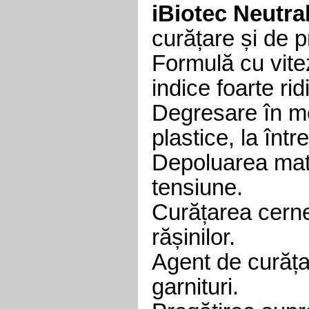
iBiotec Neutra
curățare și de p
Formulă cu vite
indice foarte ri
Degresare în me
plastice, la într
Depoluarea mate
tensiune.
Curățarea cernelu
rășinilor.
Agent de curățar
garnituri.