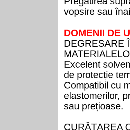
Pregătirea supra
vopsire sau îna
DOMENII DE U
DEGRESARE ÎN
MATERIALELO
Excelent solvent
de protecție te
Compatibil cu ma
elastomerilor, p
sau prețioase.
CURĂȚAREA C