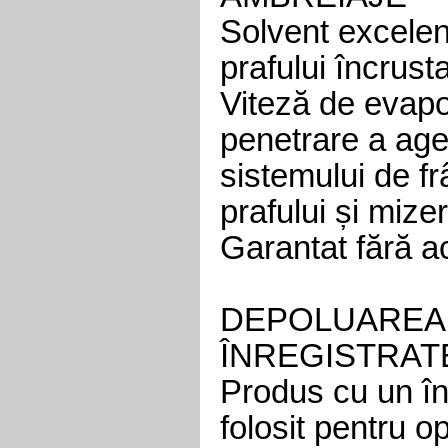
Solvent excelent
prafului încrusta
Viteză de evapo
penetrare a agen
sistemului de f
prafului și mize
Garantat fără a
DEPOLUAREA 
ÎNREGISTRAT
Produs cu un îna
folosit pentru o