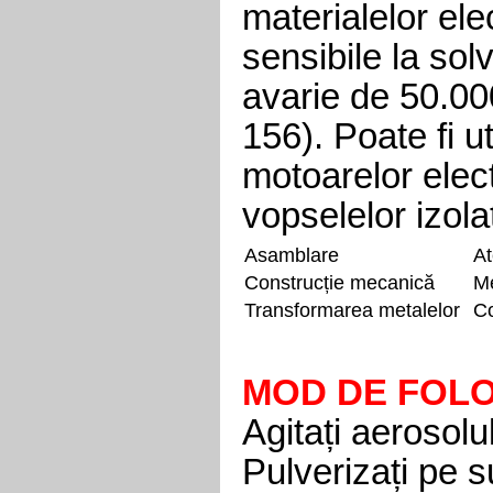
materialelor ele
sensibile la sol
avarie de 50.00
156). Poate fi u
motoarelor elec
vopselelor izola
Asamblare
At
Construcție mecanică
Me
Transformarea metalelor
Co
MOD DE FOLO
Agitați aerosol
Pulverizați pe s