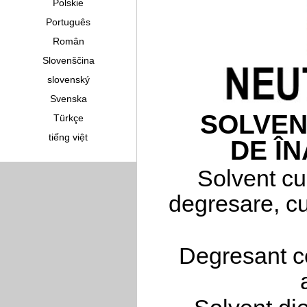
Polskie
Português
Român
Slovenščina
slovenský
Svenska
SOLVEN
Türkçe
tiếng việt
DE Î
Solvent cu
degresare, cu
Degresant ce