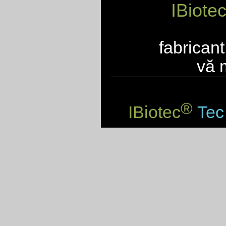
IBiote
fabrican
vă 
®
IBiotec
Tec 