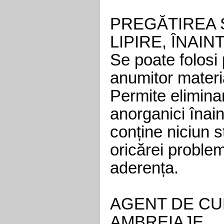
PREGĂTIREA 
LIPIRE, ÎNAI
Se poate folosi 
anumitor materi
Permite elimina
anorganici înain
conține niciun s
oricărei proble
aderența.
AGENT DE CU
AMBREIAJE