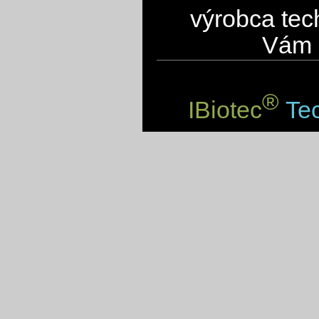
výrobca tec
Vám 
®
IBiotec
Tec