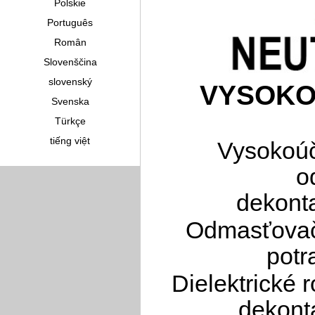
Polskie
Português
Român
Slovenščina
slovenský
VYSOKO
Svenska
Türkçe
tiếng việt
Vysokoúč
o
dekonta
Odmasťovač 
potr
Dielektrické 
dekont