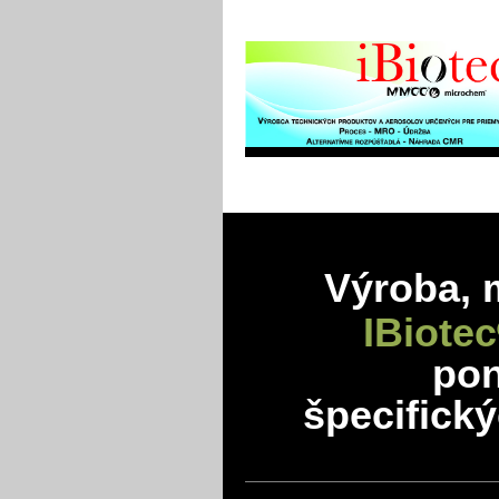
Výroba, 
IBiotec
po
špecifick