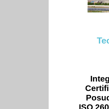
Te
Inte
Certif
Posud
ISO 26