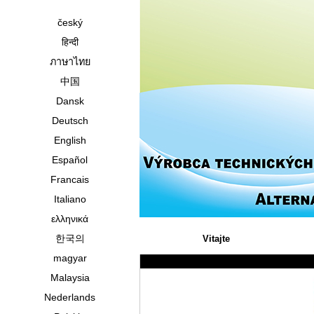
český
हिन्दी
ภาษาไทย
中国
Dansk
Deutsch
English
Español
Francais
Italiano
ελληνικά
한국의
Vitajte
magyar
Malaysia
Nederlands