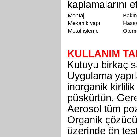
kaplamalarını e
Montaj
Bakım
Mekanik yapı
Hass
Metal işleme
Otomo
KULLANIM TA
Kutuyu birkaç s
Uygulama yapıl
inorganik kirlili
püskürtün. Gerek
Aerosol tüm pozi
Organik çözücül
üzerinde ön tes