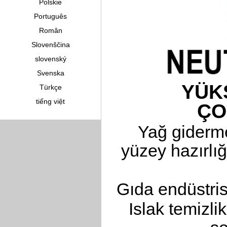
Polskie
Português
Român
Slovenščina
slovenský
Svenska
YÜK
Türkçe
tiếng việt
ÇO
Yağ giderm
yüzey hazırlı
Gıda endüstris
Islak temizli