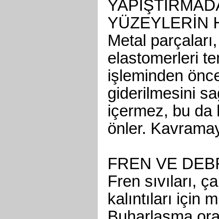
YAPIŞTIRMAD
YÜZEYLERİN 
Metal parçaları, 
elastomerleri te
işleminden önce 
giderilmesini sa
içermez, bu da 
önler. Kavramayı 
FREN VE DEBR
Fren sıvıları, 
kalıntıları içi
Buharlaşma oran