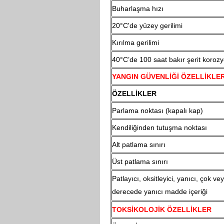
Buharlaşma hızı
20°C'de yüzey gerilimi
Kırılma gerilimi
40°C’de 100 saat bakır şerit koroz
YANGIN GÜVENLİĞİ ÖZELLİKLER
ÖZELLİKLER
Parlama noktası (kapalı kap)
Kendiliğinden tutuşma noktası
Alt patlama sınırı
Üst patlama sınırı
Patlayıcı, oksitleyici, yanıcı, çok vey
derecede yanıcı madde içeriği
TOKSİKOLOJİK ÖZELLİKLER