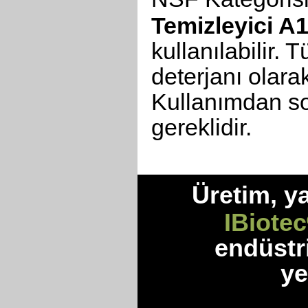
Temizleyici A
kullanılabilir.
deterjanı olarak
Kullanımdan so
gereklidir.
Üretim, y
IBiotec
endüstr
ye