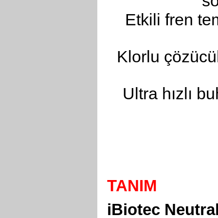
so
Etkili fren te
Klorlu çözücül
Ultra hızlı 
TANIM
iBiotec Neutra