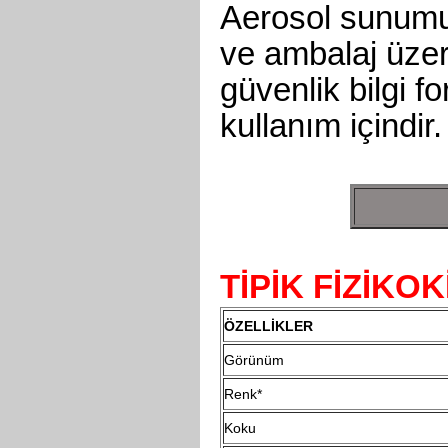
Aerosol sunumun
ve ambalaj üzer
güvenlik bilgi f
kullanım içindir.
TİPİK FİZİKO
ÖZELLİKLER
Görünüm
Renk*
Koku