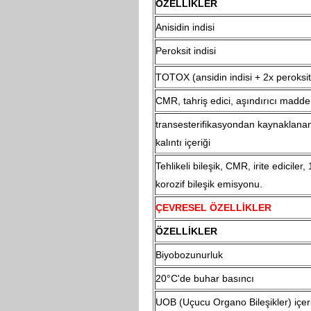
ÖZELLİKLER
Anisidin indisi
Peroksit indisi
TOTOX (ansidin indisi + 2x peroksit 
CMR, tahriş edici, aşındırıcı madde 
transesterifikasyondan kaynaklana
kalıntı içeriği
Tehlikeli bileşik, CMR, irite ediciler
korozif bileşik emisyonu.
ÇEVRESEL ÖZELLİKLER
ÖZELLİKLER
Biyobozunurluk
20°C'de buhar basıncı
UOB (Uçucu Organo Bileşikler) içer