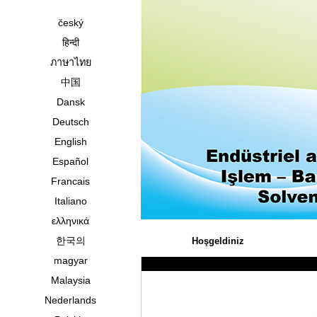
český
हिन्दी
ภาษาไทย
中国
Dansk
Deutsch
English
Español
Francais
Italiano
ελληνικά
한국의
Hoşgeldiniz
magyar
Malaysia
Nederlands