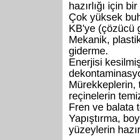
hazırlığı için bi
Çok yüksek buh
KB'ye (çözücü g
Mekanik, plasti
giderme.
Enerjisi kesilmi
dekontaminasy
Mürekkeplerin, t
reçinelerin tem
Fren ve balata 
Yapıştırma, bo
yüzeylerin hazı