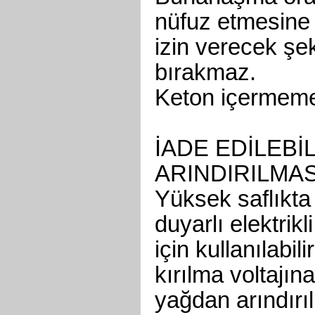
nüfuz etmesine
izin verecek şek
bırakmaz.
Keton içermeme 
İADE EDİLEBİ
ARINDIRILMAS
Yüksek saflıkta
duyarlı elektri
için kullanılabil
kırılma voltajına
yağdan arındırıl