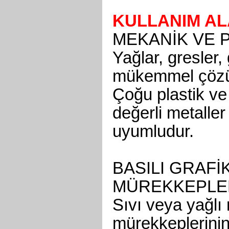
KULLANIM AL
MEKANİK VE 
Yağlar, gresler,
mükemmel çöz
Çoğu plastik ve
değerli metaller
uyumludur.
BASILI GRAFİ
MÜREKKEPLER
Sıvı veya yağlı 
mürekkeplerinin 