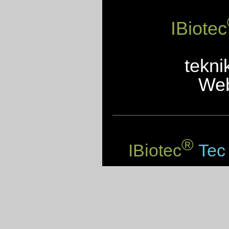
IBiotec
tekni
Web
®
IBiotec
Tec 