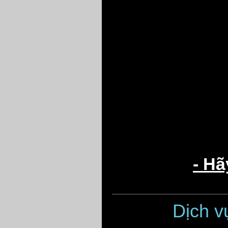
- Hã
Dịch 