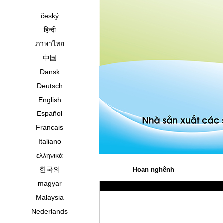
český
हिन्दी
ภาษาไทย
中国
Dansk
Deutsch
English
Español
Francais
Italiano
ελληνικά
한국의
Hoan nghênh
magyar
Malaysia
Nederlands