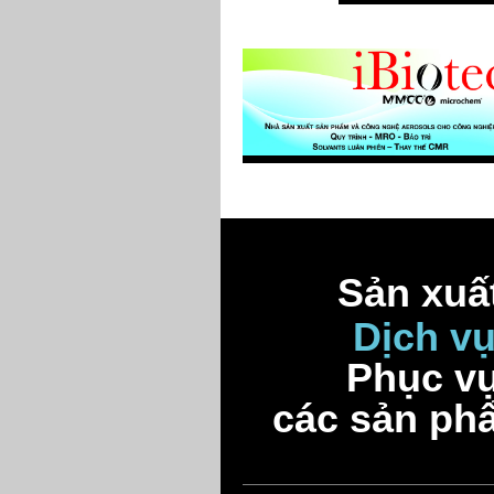
Sản xuất
Dịch v
Phục vụ
các sản ph