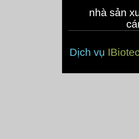
nhà sản xu
cá
Dịch vụ
IBiote