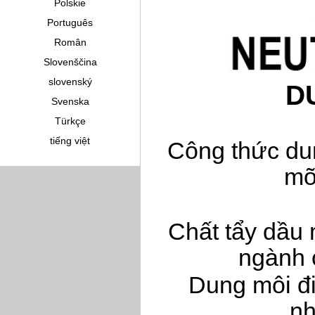
Polskie
Português
Român
Slovenščina
slovenský
D
Svenska
Türkçe
tiếng việt
Công thức du
mỡ
Chất tẩy dầu
ngành 
Dung môi đi
nh