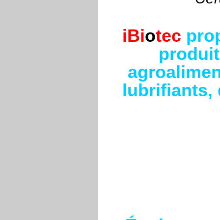
iBi
o
tec
pro
produit
agroaliment
lubrifiants