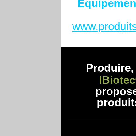
Équipement
www.produits
Produire, 
IBiotec
propos
produit