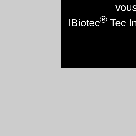
vous
®
IBiotec
Tec In