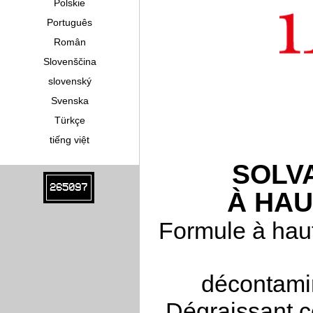
Polskie
Português
Român
Slovenščina
slovenský
Svenska
Türkçe
tiếng việt
SOLV
265097
À HA
Formule à haut
décontamin
Dégraissant c