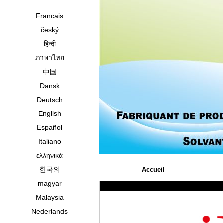
Francais
český
हिन्दी
ภาษาไทย
中国
Dansk
Deutsch
English
Español
Italiano
ελληνικά
한국의
Accueil
magyar
Malaysia
Nederlands