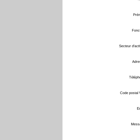
Prén
Fonct
Secteur d'activ
Adre
Téléph
Code postal Vi
Em
Messa