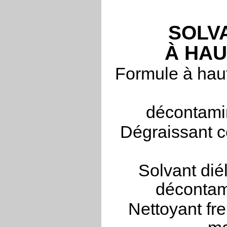
SOLV
À HA
Formule à haut
décontamin
Dégraissant c
Solvant dié
décontam
Nettoyant fre