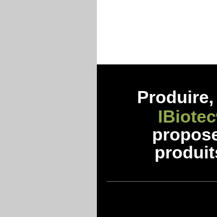
Produire, 
IBiotec
propos
produit