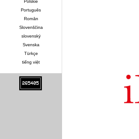
Polskie
Português
Român
Slovenščina
slovenský
Svenska
Türkçe
tiếng việt
265405