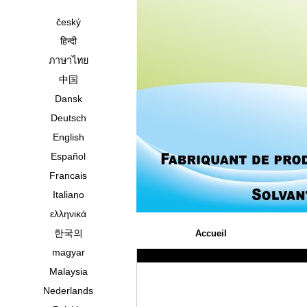
český
हिन्दी
ภาษาไทย
中国
Dansk
Deutsch
English
Español
Francais
Italiano
ελληνικά
한국의
Accueil
magyar
Malaysia
Nederlands