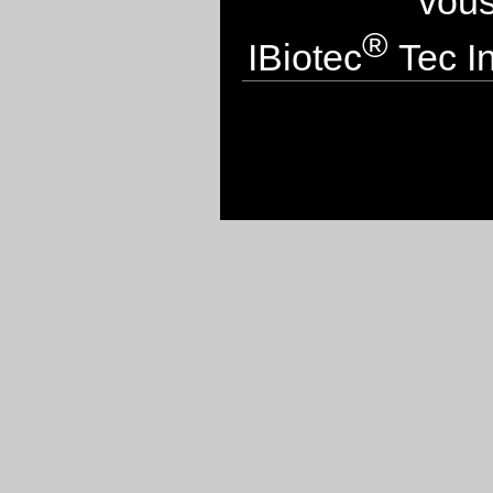
vous
®
IBiotec
Tec In