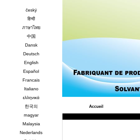
český
हिन्दी
ภาษาไทย
中国
Dansk
Deutsch
English
Español
Francais
Italiano
ελληνικά
한국의
Accueil
magyar
Malaysia
Nederlands