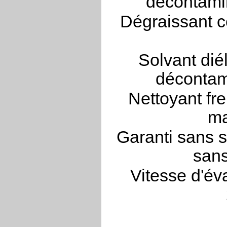
décontamin
Dégraissant c
Solvant dié
décontam
Nettoyant fre
ma
Garanti sans s
sans
Vitesse d'év