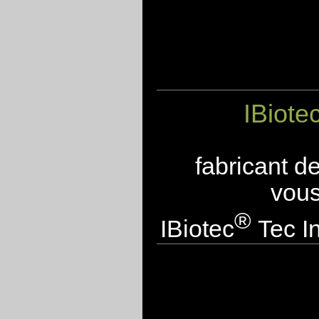
IBiote
fabricant d
vous
®
IBiotec
Tec In