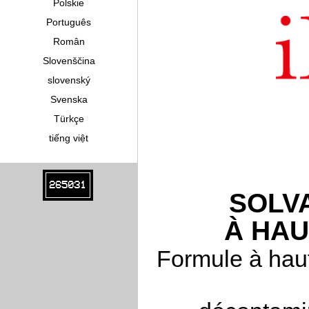
Polskie
Português
Român
Slovenščina
slovenský
Svenska
Türkçe
tiếng việt
265031
SOLV
À HA
Formule à haut