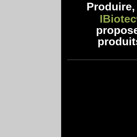
Produire, 
IBiotec
propos
produit