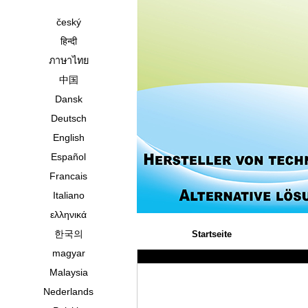
český
हिन्दी
ภาษาไทย
中国
Dansk
Deutsch
English
Español
Francais
Italiano
ελληνικά
한국의
Startseite
magyar
Malaysia
Nederlands