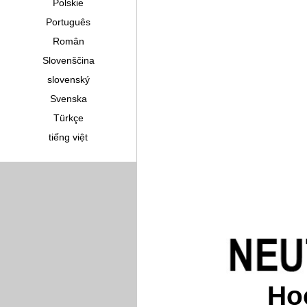
Polskie
Português
Român
Slovenščina
slovenský
Svenska
Türkçe
tiếng việt
Ho