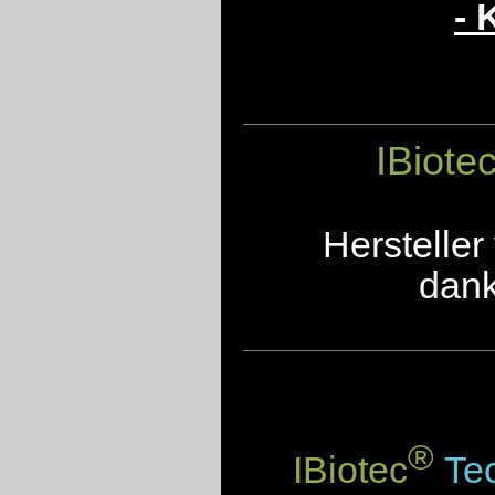
- 
IBiote
Herstelle
dank
®
IBiotec
Tec