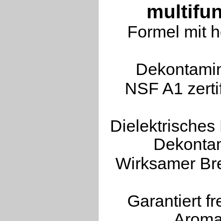
multifu
Formel mit h
Dekontamin
NSF A1 zertif
Dielektrisches
Dekontam
Wirksamer Bre
Garantiert fr
Aroma