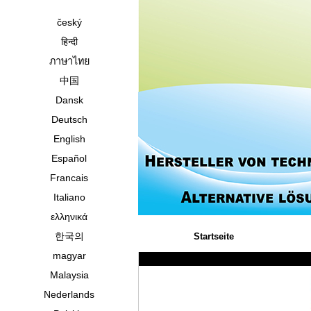
český
हिन्दी
ภาษาไทย
中国
Dansk
Deutsch
English
Español
Francais
Italiano
ελληνικά
한국의
Startseite
magyar
Malaysia
Nederlands