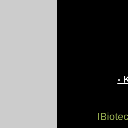
- 
IBiote