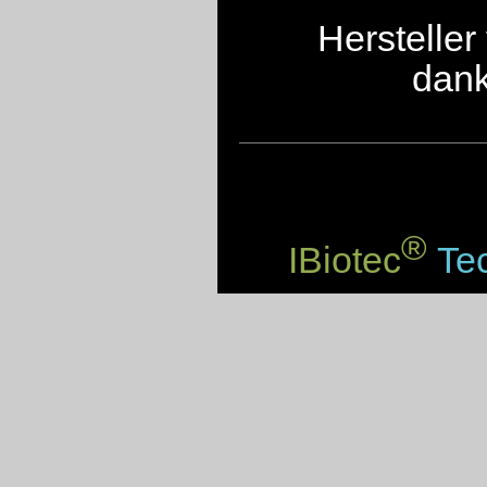
Herstelle
dank
®
IBiotec
Tec