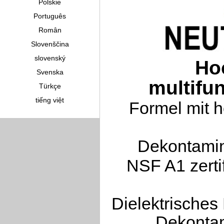
Polskie
Português
Român
Slovenščina
slovenský
Ho
Svenska
multifu
Türkçe
tiếng việt
Formel mit h
Dekontamin
NSF A1 zertif
Dielektrisches
Dekontam