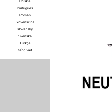
Polskie
Português
Român
Slovenščina
slovenský
Svenska
Türkçe
tiếng việt