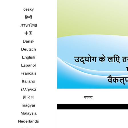
český
हिन्दी
ภาษาไทย
中国
Dansk
Deutsch
English
Español
Francais
Italiano
ελληνικά
한국의
स्वागत
magyar
Malaysia
Nederlands