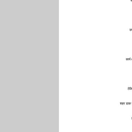
क
उप
कार्य क
टेल
शहर डाक 