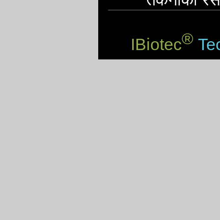
®
IBiotec
Tec