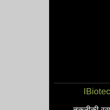
IBiote
तकनीकी रसाय