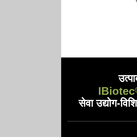
स
उत्प
IBiotec
सेवा उद्योग-विशि