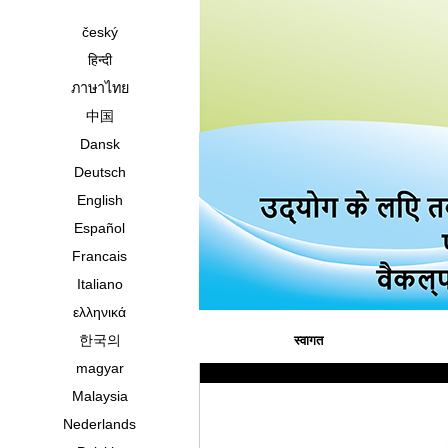
český
हिन्दी
ภาษาไทย
中国
Dansk
Deutsch
English
Español
Francais
Italiano
ελληνικά
한국의
स्वागत
magyar
Malaysia
Nederlands