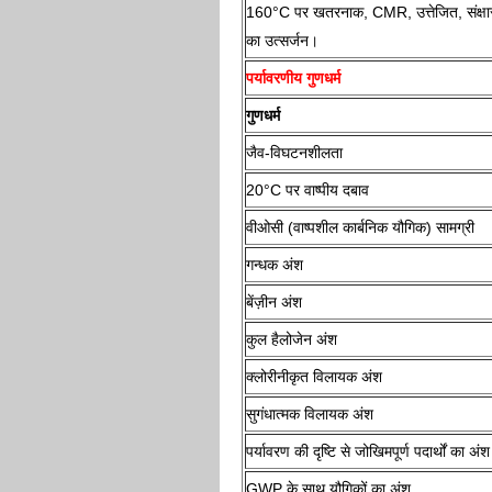
160°C पर खतरनाक, CMR, उत्तेजित, संक्षा
का उत्सर्जन।
पर्यावरणीय गुणधर्म
गुणधर्म
जैव-विघटनशीलता
20°C पर वाष्पीय दबाव
वीओसी (वाष्पशील कार्बनिक यौगिक) सामग्री
गन्धक अंश
बेंज़ीन अंश
कुल हैलोजेन अंश
क्लोरीनीकृत विलायक अंश
सुगंधात्मक विलायक अंश
पर्यावरण की दृष्टि से जोखिमपूर्ण पदार्थों का अंश
GWP के साथ यौगिकों का अंश