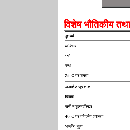
विशेष भौतिकीय तथा
गुणधर्म
आविर्भाव
रंग*
गन्ध
25°C पर घनता
अपवर्तक सूचकांक
हिमांक
पानी में घुलनशीलता
40°C पर गतिकीय श्यानता
आम्लीय मूल्य