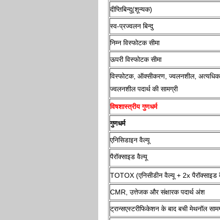
दीप्तिबिन्दु(शून्यक)
स्व-प्रज्वलन बिन्दु
निम्न विस्फोटक सीमा
ऊपरी विस्फोटक सीमा
विस्फोटक, ऑक्सीकरण, ज्वलनशील, अत्यधिक
ज्वलनशील पदार्थ की सामग्री
विषशास्त्रीय गुणधर्म
गुणधर्म
एनिसिडाइन वैल्यू
पैरॉक्‍साइड वैल्यू
TOTOX (एनिसीडीन वैल्यू + 2x पैरॉक्‍साइड वै
CMR, उत्तेजक और संक्षारक पदार्थ अंश
ट्रान्सएस्टरीफिकेशन के बाद बची मेथनॉल सामग