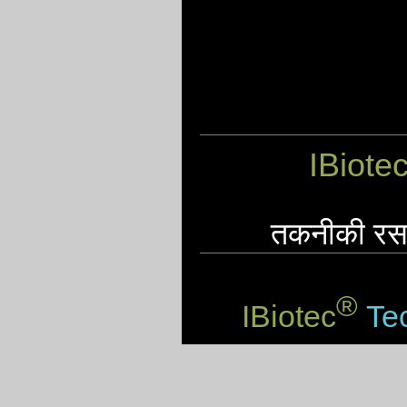
IBiote
तकनीकी रसाय
®
IBiotec
Tec