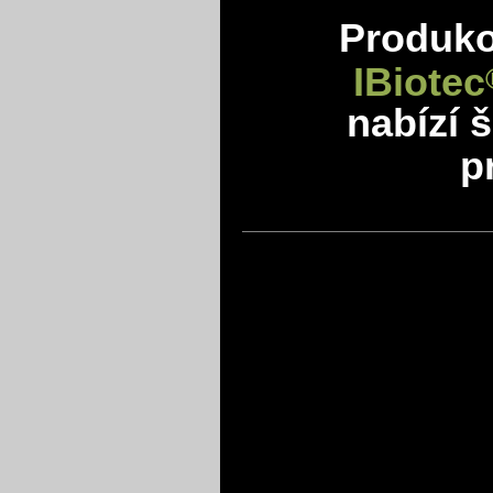
Produkov
IBiotec
nabízí 
p