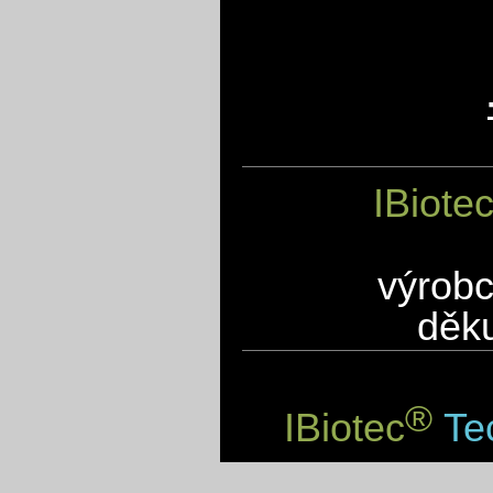
IBiote
výrobc
děku
®
IBiotec
Tec