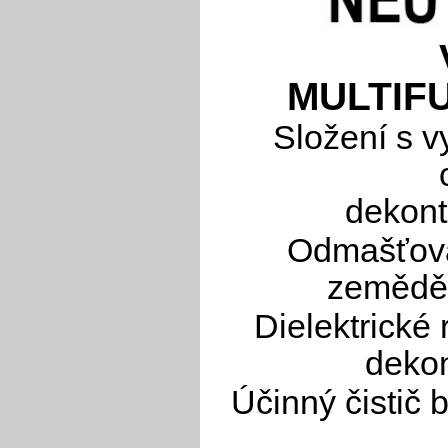
MULTIF
Složení s 
dekont
Odmašťova
zeměděl
Dielektrické
dekon
Účinný čistič