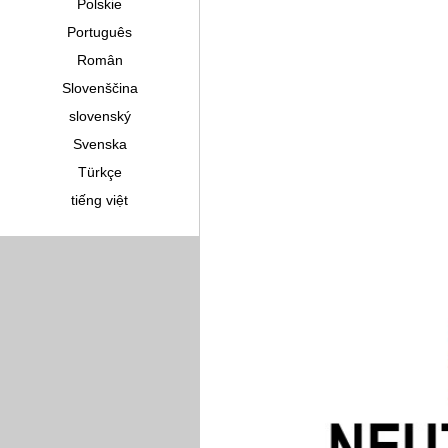
Polskie
Português
Român
Slovenščina
slovenský
Svenska
Türkçe
tiếng việt