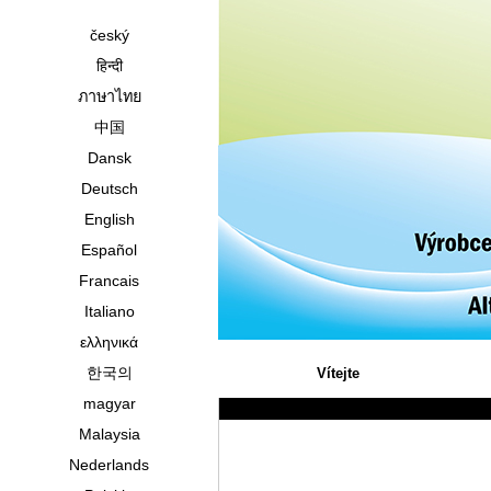
český
हिन्दी
ภาษาไทย
中国
Dansk
Deutsch
English
Español
Francais
Italiano
ελληνικά
한국의
Vítejte
magyar
Malaysia
Nederlands