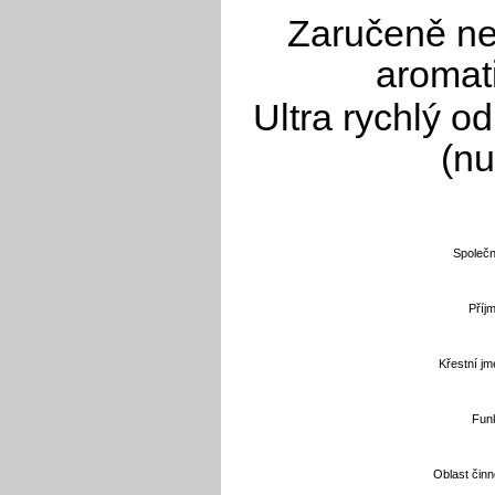
Zaručeně ne
aromati
Ultra rychlý o
(nu
Společn
Příjm
Křestní jm
Fun
Oblast činno