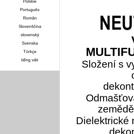
Polskie
Português
Român
Slovenščina
slovenský
Svenska
MULTIF
Türkçe
tiếng việt
Složení s 
dekont
Odmašťova
zeměděl
Dielektrické
dekon