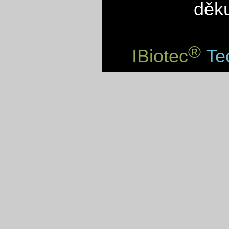
děku
®
IBiotec
Tec