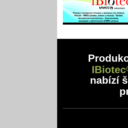
Produkov
IBiotec
nabízí 
p