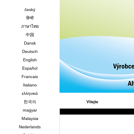
český
हिन्दी
ภาษาไทย
中国
Dansk
Deutsch
English
Español
Francais
Italiano
ελληνικά
한국의
Vítejte
magyar
Malaysia
Nederlands