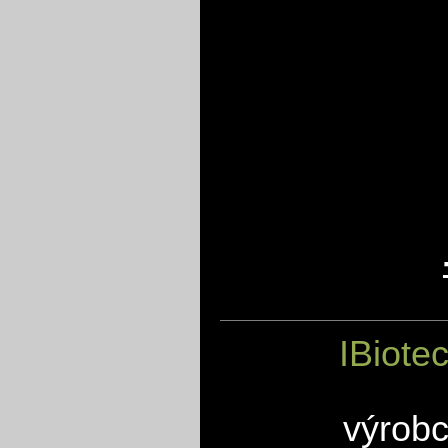
IBiote
výrobc