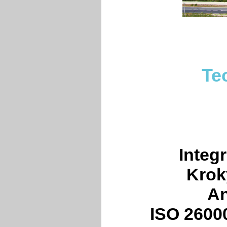
Te
Integ
Krok
An
ISO 2600